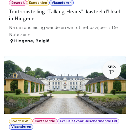
Bezoek
Exposition
Vlaanderen
Tentoonstelling "Talking Heads", kasteel d'Ursel
in Hingene
Na de rondleiding wandelen we tot het paviljoen « De
Notelaer »
Hingene
,
België
SEP.
12
Event HWT
Conferentie
Exclusief voor Beschermende Lid
Vlaanderen